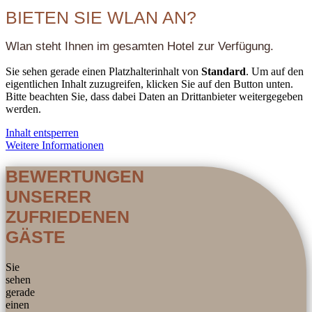
BIETEN SIE WLAN AN?
Wlan steht Ihnen im gesamten Hotel zur Verfügung.
Sie sehen gerade einen Platzhalterinhalt von
Standard
. Um auf den
eigentlichen Inhalt zuzugreifen, klicken Sie auf den Button unten.
Bitte beachten Sie, dass dabei Daten an Drittanbieter weitergegeben
werden.
Inhalt entsperren
Weitere Informationen
BEWERTUNGEN
UNSERER
ZUFRIEDENEN
GÄSTE
Sie
sehen
gerade
einen