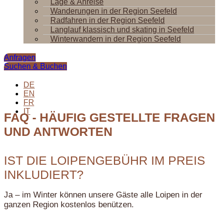
Lage & Anreise
Wanderungen in der Region Seefeld
Radfahren in der Region Seefeld
Langlauf klassisch und skating in Seefeld
Winterwandern in der Region Seefeld
Anfragen
Suchen & Buchen
DE
EN
FR
IT
FAQ - HÄUFIG GESTELLTE FRAGEN
UND ANTWORTEN
IST DIE LOIPENGEBÜHR IM PREIS
INKLUDIERT?
Ja – im Winter können unsere Gäste alle Loipen in der
ganzen Region kostenlos benützen.