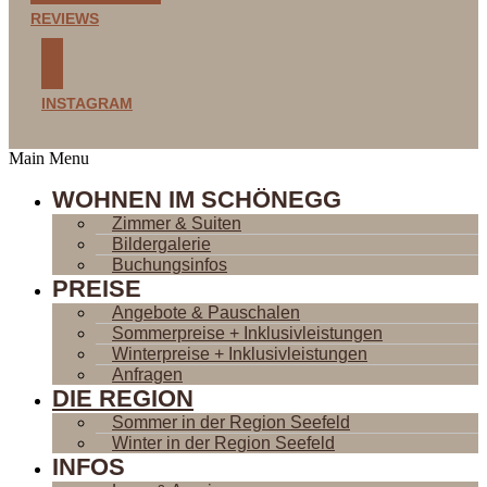
REVIEWS
INSTAGRAM
Main Menu
WOHNEN IM SCHÖNEGG
Zimmer & Suiten
Bildergalerie
Buchungsinfos
PREISE
Angebote & Pauschalen
Sommerpreise + Inklusivleistungen
Winterpreise + Inklusivleistungen
Anfragen
DIE REGION
Sommer in der Region Seefeld
Winter in der Region Seefeld
INFOS