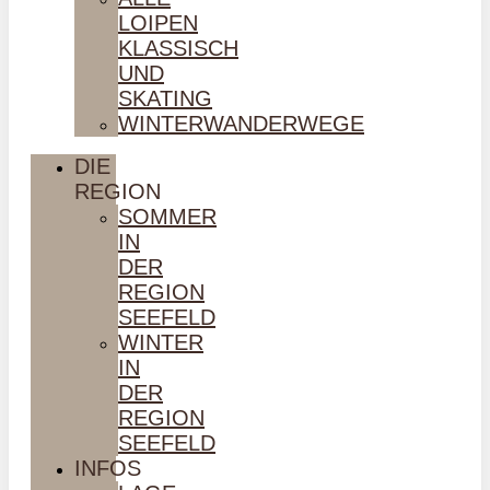
LOIPEN
KLASSISCH
UND
SKATING
WINTERWANDERWEGE
DIE
REGION
SOMMER
IN
DER
REGION
SEEFELD
WINTER
IN
DER
REGION
SEEFELD
INFOS