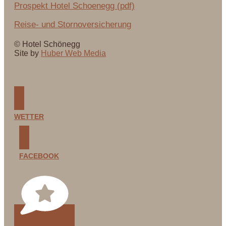
Prospekt Hotel Schoenegg (pdf)
Reise- und Stornoversicherung
© Hotel Schönegg
Site by
Huber Web Media
WETTER
FACEBOOK