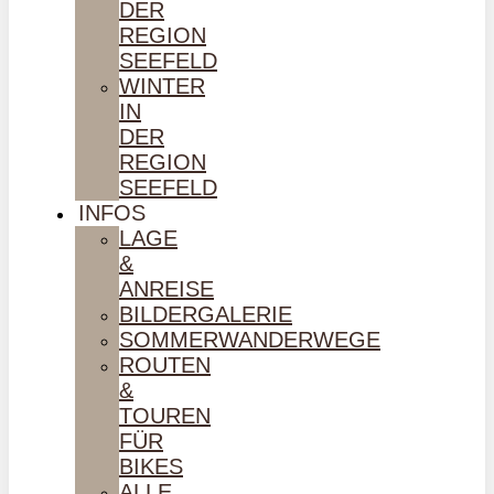
DER
REGION
SEEFELD
WINTER
IN
DER
REGION
SEEFELD
INFOS
LAGE
&
ANREISE
BILDERGALERIE
SOMMERWANDERWEGE
ROUTEN
&
TOUREN
FÜR
BIKES
ALLE