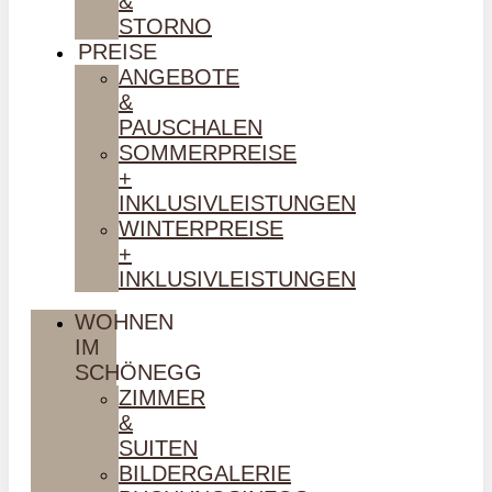
&
STORNO
PREISE
ANGEBOTE
&
PAUSCHALEN
SOMMERPREISE
+
INKLUSIVLEISTUNGEN
WINTERPREISE
+
INKLUSIVLEISTUNGEN
WOHNEN
IM
SCHÖNEGG
ZIMMER
&
SUITEN
BILDERGALERIE