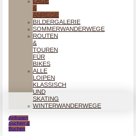
LAGE
&
ANREISE
BILDERGALERIE
SOMMERWANDERWEGE
ROUTEN
&
TOUREN
FÜR
BIKES
ALLE
LOIPEN
KLASSISCH
UND
SKATING
WINTERWANDERWEGE
Anfragen
Suchen &
Buchen