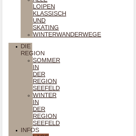
LOIPEN
KLASSISCH
UND
SKATING
WINTERWANDERWEGE
DIE
REGION
SOMMER
IN
DER
REGION
SEEFELD
WINTER
IN
DER
REGION
SEEFELD
INFOS