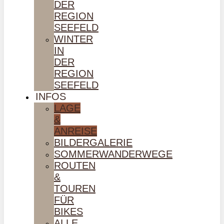
DER
REGION
SEEFELD
WINTER
IN
DER
REGION
SEEFELD
INFOS
LAGE
&
ANREISE
BILDERGALERIE
SOMMERWANDERWEGE
ROUTEN
&
TOUREN
FÜR
BIKES
ALLE