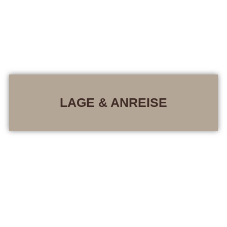
LAGE & ANREISE
Unser Hotel liegt in direkter Nähe zu vielen wichtigen
Punkten in Seefeld und ist der perfekte Ausgangspunkt
für zahlreiche Unternehmungen.
Ankommen und Auto stehen lassen leicht gemacht – unser
Hotel liegt zentral und ist bestens angebunden.