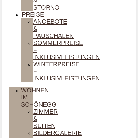
&
STORNO
PREISE
ANGEBOTE
&
PAUSCHALEN
SOMMERPREISE
+
INKLUSIVLEISTUNGEN
WINTERPREISE
+
INKLUSIVLEISTUNGEN
WOHNEN
IM
SCHÖNEGG
ZIMMER
&
SUITEN
BILDERGALERIE