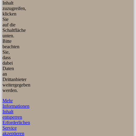
Inhalt
zuzugreifen,
klicken
Sie
auf die
Schaltfläche
unten.
Bitte
beachten
Sie,
dass
dabei
Daten
an
Drittanbieter
weitergegeben
werden.
Mehr
Informationen
Inhalt
entsperren
Erforderlichen
Service
akzeptieren