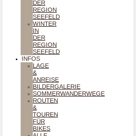
DER
REGION
SEEFELD
WINTER
IN
DER
REGION
SEEFELD
INFOS
LAGE
&
ANREISE
BILDERGALERIE
SOMMERWANDERWEGE
ROUTEN
&
TOUREN
FÜR
BIKES
ALLE