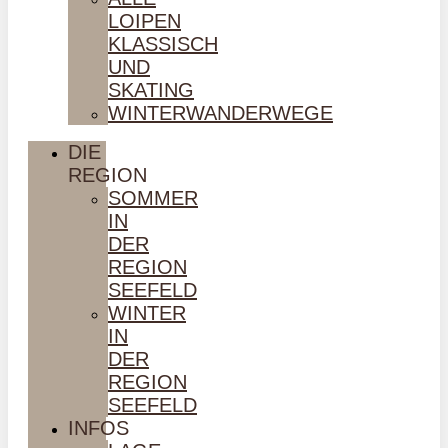
LOIPEN
KLASSISCH
UND
SKATING
WINTERWANDERWEGE
DIE
REGION
SOMMER
IN
DER
REGION
SEEFELD
WINTER
IN
DER
REGION
SEEFELD
INFOS