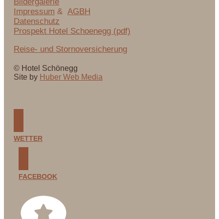
Bildergalerie
Impressum
&
AGBH
Datenschutz
Prospekt Hotel Schoenegg (pdf)
Reise- und Stornoversicherung
© Hotel Schönegg
Site by
Huber Web Media
WETTER
FACEBOOK