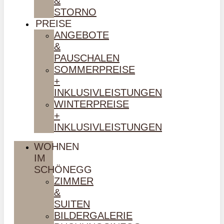
&
STORNO
PREISE
ANGEBOTE
&
PAUSCHALEN
SOMMERPREISE
+
INKLUSIVLEISTUNGEN
WINTERPREISE
+
INKLUSIVLEISTUNGEN
WOHNEN
IM
SCHÖNEGG
ZIMMER
&
SUITEN
BILDERGALERIE