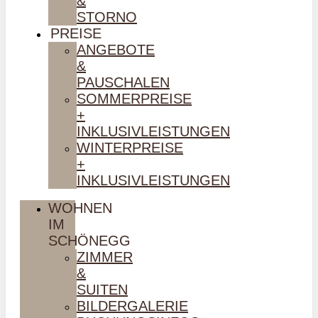
&
STORNO
PREISE
ANGEBOTE
&
PAUSCHALEN
SOMMERPREISE
+
INKLUSIVLEISTUNGEN
WINTERPREISE
+
INKLUSIVLEISTUNGEN
WOHNEN
IM
SCHÖNEGG
ZIMMER
&
SUITEN
BILDERGALERIE