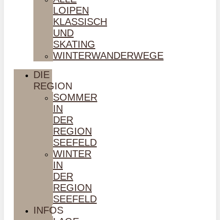
LOIPEN
KLASSISCH
UND
SKATING
WINTERWANDERWEGE
DIE
REGION
SOMMER
IN
DER
REGION
SEEFELD
WINTER
IN
DER
REGION
SEEFELD
INFOS