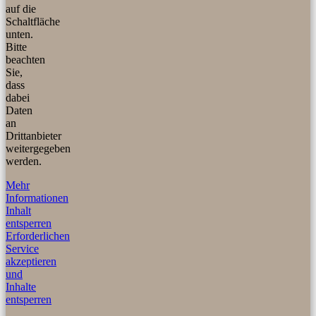
auf die
Schaltfläche
unten.
Bitte
beachten
Sie,
dass
dabei
Daten
an
Drittanbieter
weitergegeben
werden.
Mehr
Informationen
Inhalt
entsperren
Erforderlichen
Service
akzeptieren
und
Inhalte
entsperren