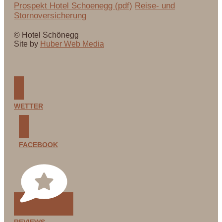
Prospekt Hotel Schoenegg (pdf)
Reise- und
Stornoversicherung
© Hotel Schönegg
Site by
Huber Web Media
WETTER
FACEBOOK