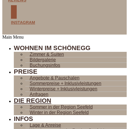
REVIEWS
INSTAGRAM
Main Menu
WOHNEN IM SCHÖNEGG
Zimmer & Suiten
Bildergalerie
Buchungsinfos
PREISE
Angebote & Pauschalen
Sommerpreise + Inklusivleistungen
Winterpreise + Inklusivleistungen
Anfragen
DIE REGION
Sommer in der Region Seefeld
Winter in der Region Seefeld
INFOS
Lage & Anreise