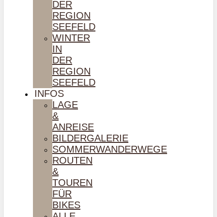
DER
REGION
SEEFELD
WINTER
IN
DER
REGION
SEEFELD
INFOS
LAGE
&
ANREISE
BILDERGALERIE
SOMMERWANDERWEGE
ROUTEN
&
TOUREN
FÜR
BIKES
ALLE