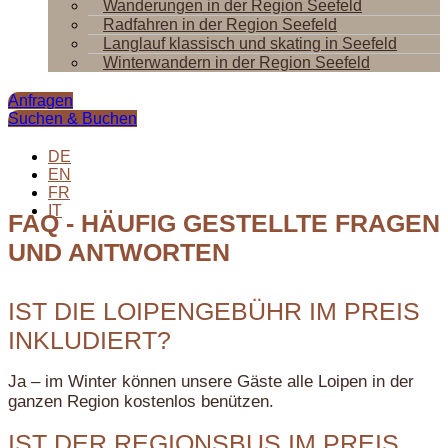
Wanderungen in der Region Seefeld
Radfahren in der Region Seefeld
Langlauf klassisch und skating in Seefeld
Winterwandern in der Region Seefeld
Anfragen
Suchen & Buchen
DE
EN
FR
IT
FAQ - HÄUFIG GESTELLTE FRAGEN
UND ANTWORTEN
IST DIE LOIPENGEBÜHR IM PREIS
INKLUDIERT?
Ja – im Winter können unsere Gäste alle Loipen in der
ganzen Region kostenlos benützen.
IST DER REGIONSBUS IM PREIS