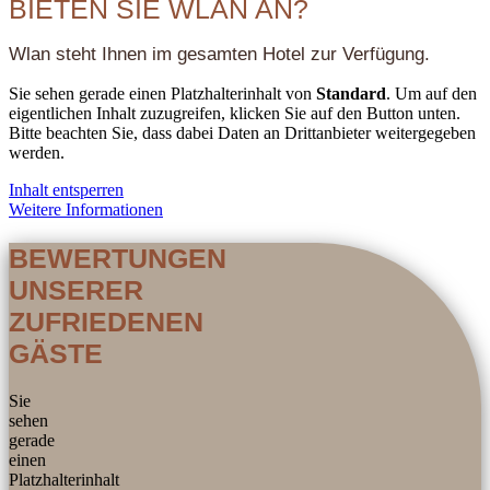
BIETEN SIE WLAN AN?
Wlan steht Ihnen im gesamten Hotel zur Verfügung.
Sie sehen gerade einen Platzhalterinhalt von
Standard
. Um auf den
eigentlichen Inhalt zuzugreifen, klicken Sie auf den Button unten.
Bitte beachten Sie, dass dabei Daten an Drittanbieter weitergegeben
werden.
Inhalt entsperren
Weitere Informationen
BEWERTUNGEN
UNSERER
ZUFRIEDENEN
GÄSTE
Sie
sehen
gerade
einen
Platzhalterinhalt