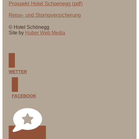
Prospekt Hotel Schoenegg (pdf)
Reise- und Stornoversicherung
© Hotel Schönegg
Site by
Huber Web Media
WETTER
FACEBOOK