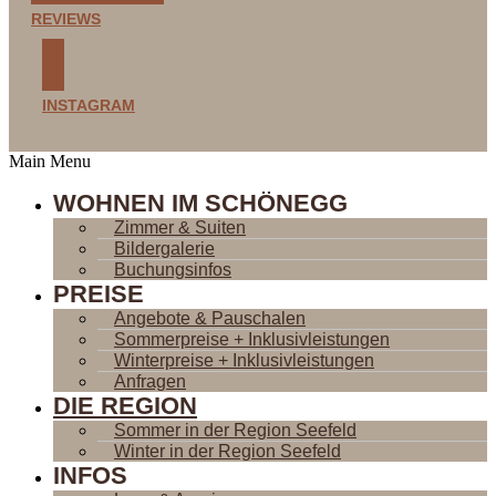
REVIEWS
INSTAGRAM
Main Menu
WOHNEN IM SCHÖNEGG
Zimmer & Suiten
Bildergalerie
Buchungsinfos
PREISE
Angebote & Pauschalen
Sommerpreise + Inklusivleistungen
Winterpreise + Inklusivleistungen
Anfragen
DIE REGION
Sommer in der Region Seefeld
Winter in der Region Seefeld
INFOS