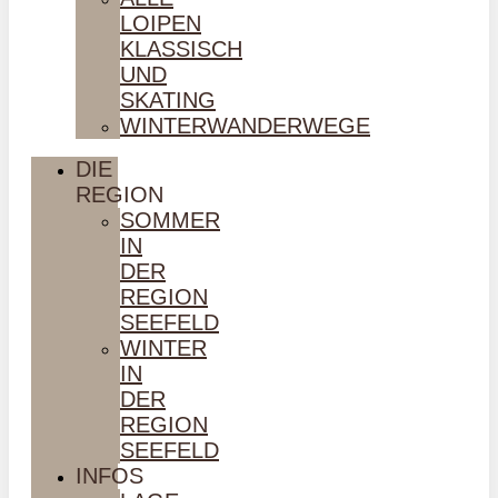
LOIPEN
KLASSISCH
UND
SKATING
WINTERWANDERWEGE
DIE
REGION
SOMMER
IN
DER
REGION
SEEFELD
WINTER
IN
DER
REGION
SEEFELD
INFOS