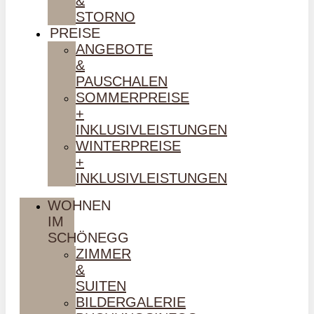
&
STORNO
PREISE
ANGEBOTE
&
PAUSCHALEN
SOMMERPREISE
+
INKLUSIVLEISTUNGEN
WINTERPREISE
+
INKLUSIVLEISTUNGEN
WOHNEN
IM
SCHÖNEGG
ZIMMER
&
SUITEN
BILDERGALERIE