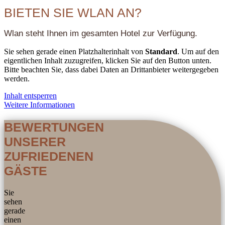
BIETEN SIE WLAN AN?
Wlan steht Ihnen im gesamten Hotel zur Verfügung.
Sie sehen gerade einen Platzhalterinhalt von
Standard
. Um auf den
eigentlichen Inhalt zuzugreifen, klicken Sie auf den Button unten.
Bitte beachten Sie, dass dabei Daten an Drittanbieter weitergegeben
werden.
Inhalt entsperren
Weitere Informationen
BEWERTUNGEN
UNSERER
ZUFRIEDENEN
GÄSTE
Sie
sehen
gerade
einen