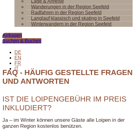
Lage & Anreise
Wanderungen in der Region Seefeld
Radfahren in der Region Seefeld
Langlauf klassisch und skating in Seefeld
Winterwandern in der Region Seefeld
Anfragen
Suchen & Buchen
DE
EN
FR
IT
FAQ - HÄUFIG GESTELLTE FRAGEN
UND ANTWORTEN
IST DIE LOIPENGEBÜHR IM PREIS
INKLUDIERT?
Ja – im Winter können unsere Gäste alle Loipen in der
ganzen Region kostenlos benützen.