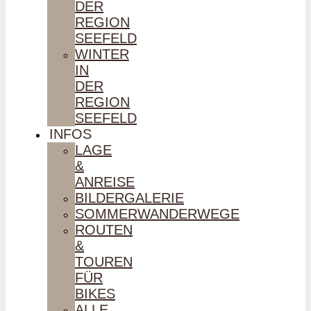
DER
REGION
SEEFELD
WINTER
IN
DER
REGION
SEEFELD
INFOS
LAGE
&
ANREISE
BILDERGALERIE
SOMMERWANDERWEGE
ROUTEN
&
TOUREN
FÜR
BIKES
ALLE