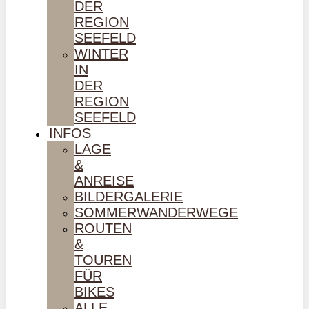
DER
REGION
SEEFELD
WINTER
IN
DER
REGION
SEEFELD
INFOS
LAGE
&
ANREISE
BILDERGALERIE
SOMMERWANDERWEGE
ROUTEN
&
TOUREN
FÜR
BIKES
ALLE