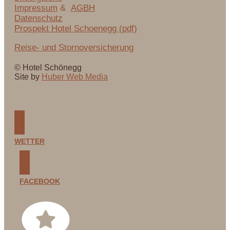
Impressum
&
AGBH
Datenschutz
Prospekt Hotel Schoenegg (pdf)
Reise- und Stornoversicherung
© Hotel Schönegg
Site by
Huber Web Media
WETTER
FACEBOOK