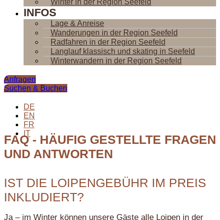
Winter in der Region Seefeld
INFOS
Lage & Anreise
Wanderungen in der Region Seefeld
Radfahren in der Region Seefeld
Langlauf klassisch und skating in Seefeld
Winterwandern in der Region Seefeld
Anfragen
Suchen & Buchen
DE
EN
FR
IT
FAQ - HÄUFIG GESTELLTE FRAGEN
UND ANTWORTEN
IST DIE LOIPENGEBÜHR IM PREIS
INKLUDIERT?
Ja – im Winter können unsere Gäste alle Loipen in der