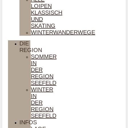
LOIPEN
KLASSISCH
UND
SKATING
WINTERWANDERWEGE
DIE
REGION
SOMMER
IN
DER
REGION
SEEFELD
WINTER
IN
DER
REGION
SEEFELD
INFOS