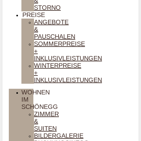
&
STORNO
PREISE
ANGEBOTE
&
PAUSCHALEN
SOMMERPREISE
+
INKLUSIVLEISTUNGEN
WINTERPREISE
+
INKLUSIVLEISTUNGEN
WOHNEN
IM
SCHÖNEGG
ZIMMER
&
SUITEN
BILDERGALERIE