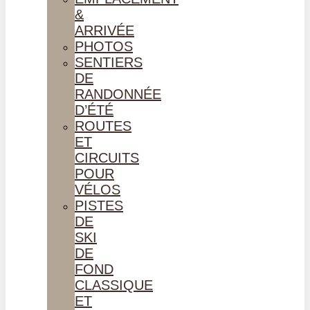
&
ARRIVÉE
PHOTOS
SENTIERS
DE
RANDONNÉE
D’ÉTÉ
ROUTES
ET
CIRCUITS
POUR
VÉLOS
PISTES
DE
SKI
DE
FOND
CLASSIQUE
ET