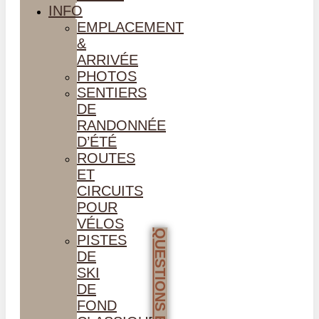
INFO
EMPLACEMENT
&
ARRIVÉE
PHOTOS
SENTIERS
DE
RANDONNÉE
D’ÉTÉ
ROUTES
ET
CIRCUITS
POUR
VÉLOS
PISTES
DE
SKI
DE
FOND