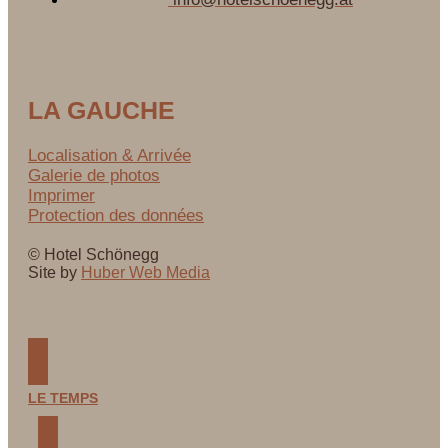
LA GAUCHE
Localisation & Arrivée
Galerie de photos
Imprimer
Protection des données
© Hotel Schönegg
Site by
Huber Web Media
LE TEMPS