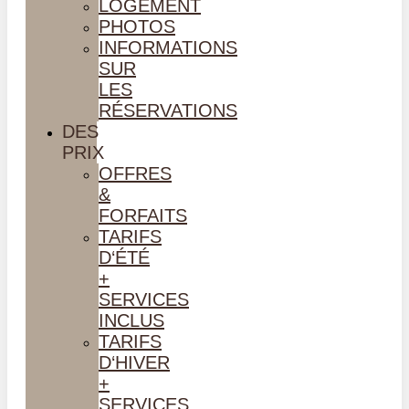
LOGEMENT
PHOTOS
INFORMATIONS
SUR
LES
RÉSERVATIONS
DES
PRIX
OFFRES
&
FORFAITS
TARIFS
D‘ÉTÉ
+
SERVICES
INCLUS
TARIFS
D‘HIVER
+
SERVICES