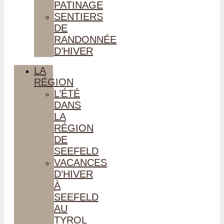
PATINAGE
SENTIERS
DE
RANDONNÉE
D’HIVER
LA
RÉGION
L’ÉTÉ
DANS
LA
RÉGION
DE
SEEFELD
VACANCES
D’HIVER
À
SEEFELD
AU
TYROL