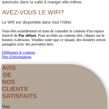
autorisés dans la salle à manger elle-même.
AVEZ-VOUS LE WIFI?
Le Wifi est disponible dans tout l’hôtel.
Vous êtes actuellement en train de consulter le contenu d'un espace
réservé de
Par défaut
. Pour accéder au contenu réel, cliquez sur le
bouton ci-dessous. Veuillez noter que ce faisant, des données seront
partagées avec des providers tiers.
Débloquer le contenu
Plus d'informations
AVIS
DE
NOS
CLIENTS
SATISFAITS
Vous