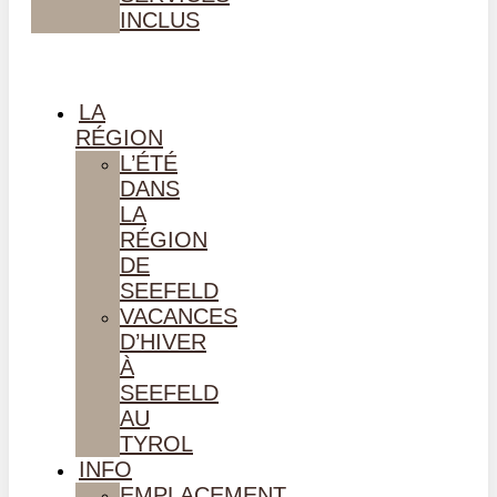
INCLUS
LA
RÉGION
L’ÉTÉ
DANS
LA
RÉGION
DE
SEEFELD
VACANCES
D’HIVER
À
SEEFELD
AU
TYROL
INFO
EMPLACEMENT