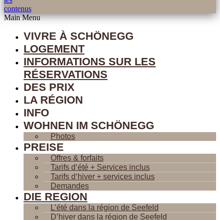
contenus
Main Menu
VIVRE À SCHÖNEGG
LOGEMENT
INFORMATIONS SUR LES
RÉSERVATIONS
DES PRIX
LA RÉGION
INFO
WOHNEN IM SCHÖNEGG
Photos
PREISE
Offres & forfaits
Tarifs d‘été + Services inclus
Tarifs d‘hiver + services inclus
Demandes
DIE REGION
L’été dans la région de Seefeld
D’hiver dans la région de Seefeld