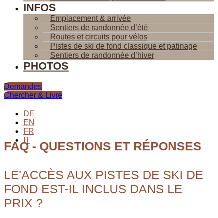
INFOS
Emplacement & arrivée
Sentiers de randonnée d’été
Routes et circuits pour vélos
Pistes de ski de fond classique et patinage
Sentiers de randonnée d’hiver
PHOTOS
Demandes
Chercher & Livre
DE
EN
FR
IT
FAQ - QUESTIONS ET RÉPONSES
LE'ACCÈS AUX PISTES DE SKI DE
FOND EST-IL INCLUS DANS LE
PRIX ?