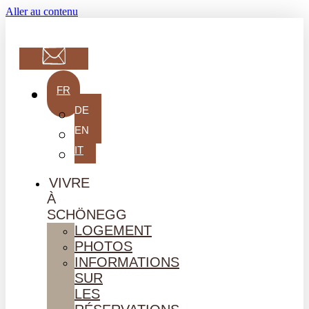
Aller au contenu
FR
DE
EN
IT
VIVRE
À
SCHÖNEGG
LOGEMENT
PHOTOS
INFORMATIONS
SUR
LES