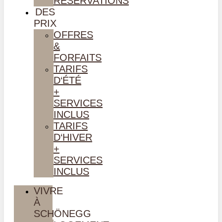
RÉSERVATIONS
DES
PRIX
OFFRES
&
FORFAITS
TARIFS
D‘ÉTÉ
+
SERVICES
INCLUS
TARIFS
D‘HIVER
+
SERVICES
INCLUS
VIVRE
À
SCHÖNEGG