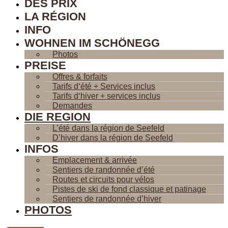
DES PRIX
LA RÉGION
INFO
WOHNEN IM SCHÖNEGG
Photos
PREISE
Offres & forfaits
Tarifs d‘été + Services inclus
Tarifs d‘hiver + services inclus
Demandes
DIE REGION
L’été dans la région de Seefeld
D’hiver dans la région de Seefeld
INFOS
Emplacement & arrivée
Sentiers de randonnée d’été
Routes et circuits pour vélos
Pistes de ski de fond classique et patinage
Sentiers de randonnée d’hiver
PHOTOS