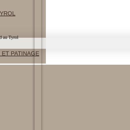
TYROL
d au Tyrol
 ET PATINAGE