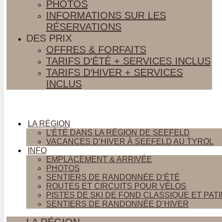
PHOTOS
INFORMATIONS SUR LES
RÉSERVATIONS
DES PRIX
OFFRES & FORFAITS
TARIFS D‘ÉTÉ + SERVICES INCLUS
TARIFS D‘HIVER + SERVICES
INCLUS
LA RÉGION
L’ÉTÉ DANS LA RÉGION DE SEEFELD
VACANCES D’HIVER À SEEFELD AU TYROL
INFO
EMPLACEMENT & ARRIVÉE
PHOTOS
SENTIERS DE RANDONNÉE D’ÉTÉ
ROUTES ET CIRCUITS POUR VÉLOS
PISTES DE SKI DE FOND CLASSIQUE ET PAT
SENTIERS DE RANDONNÉE D’HIVER