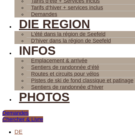
Tarifs d‘été + Services inclus
Tarifs d‘hiver + services inclus
Demandes
DIE REGION
L’été dans la région de Seefeld
D’hiver dans la région de Seefeld
INFOS
Emplacement & arrivée
Sentiers de randonnée d’été
Routes et circuits pour vélos
Pistes de ski de fond classique et patinage
Sentiers de randonnée d’hiver
PHOTOS
Demandes
Chercher & Livre
DE