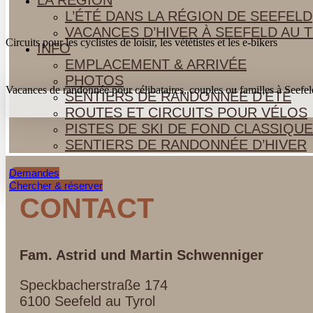
LA RÉGION
L’ÉTÉ DANS LA RÉGION DE SEEFELD
VACANCES D’HIVER À SEEFELD AU 
Circuits pour les cyclistes de loisir, les vététistes et les e-bikers
INFO
EMPLACEMENT & ARRIVÉE
PHOTOS
Vacances de randonnée pour célibataires, couples ou familles à Seefel
SENTIERS DE RANDONNÉE D’ÉTÉ
ROUTES ET CIRCUITS POUR VÉLOS
PISTES DE SKI DE FOND CLASSIQUE
SENTIERS DE RANDONNÉE D’HIVER
Demandes
Chercher & réserver
CONTACT
Fam. Astrid und Martin
Schwenniger
Speckbacherstraße 174
6100 Seefeld au Tyrol