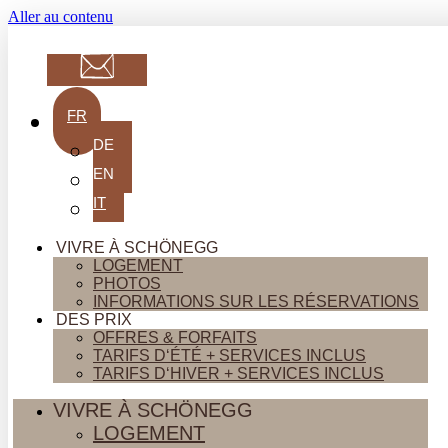
Aller au contenu
FR
DE
EN
IT
VIVRE À SCHÖNEGG
LOGEMENT
PHOTOS
INFORMATIONS SUR LES RÉSERVATIONS
DES PRIX
OFFRES & FORFAITS
TARIFS D‘ÉTÉ + SERVICES INCLUS
TARIFS D‘HIVER + SERVICES INCLUS
VIVRE À SCHÖNEGG
LOGEMENT