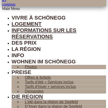
contenus
Main Menu
VIVRE À SCHÖNEGG
LOGEMENT
INFORMATIONS SUR LES
RÉSERVATIONS
DES PRIX
LA RÉGION
INFO
WOHNEN IM SCHÖNEGG
Photos
PREISE
Offres & forfaits
Tarifs d‘été + Services inclus
Tarifs d‘hiver + services inclus
Demandes
DIE REGION
L’été dans la région de Seefeld
D’hiver dans la région de Seefeld