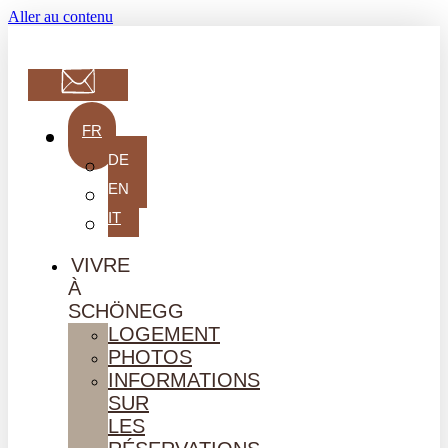
Aller au contenu
FR
DE
EN
IT
VIVRE
À
SCHÖNEGG
LOGEMENT
PHOTOS
INFORMATIONS
SUR
LES