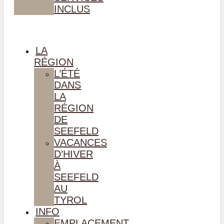
INCLUS
LA
RÉGION
L’ÉTÉ
DANS
LA
RÉGION
DE
SEEFELD
VACANCES
D’HIVER
À
SEEFELD
AU
TYROL
INFO
EMPLACEMENT