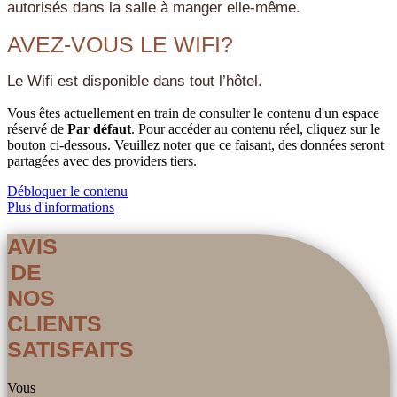
autorisés dans la salle à manger elle-même.
AVEZ-VOUS LE WIFI?
Le Wifi est disponible dans tout l’hôtel.
Vous êtes actuellement en train de consulter le contenu d'un espace
réservé de
Par défaut
. Pour accéder au contenu réel, cliquez sur le
bouton ci-dessous. Veuillez noter que ce faisant, des données seront
partagées avec des providers tiers.
Débloquer le contenu
Plus d'informations
AVIS
DE
NOS
CLIENTS
SATISFAITS
Vous