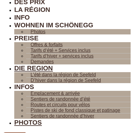
DES PRIX
LA RÉGION
INFO
WOHNEN IM SCHÖNEGG
Photos
PREISE
Offres & forfaits
Tarifs d‘été + Services inclus
Tarifs d‘hiver + services inclus
Demandes
DIE REGION
L’été dans la région de Seefeld
D’hiver dans la région de Seefeld
INFOS
Emplacement & arrivée
Sentiers de randonnée d’été
Routes et circuits pour vélos
Pistes de ski de fond classique et patinage
Sentiers de randonnée d’hiver
PHOTOS