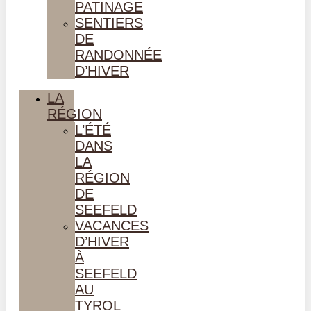
PATINAGE
SENTIERS
DE
RANDONNÉE
D’HIVER
LA
RÉGION
L’ÉTÉ
DANS
LA
RÉGION
DE
SEEFELD
VACANCES
D’HIVER
À
SEEFELD
AU
TYROL