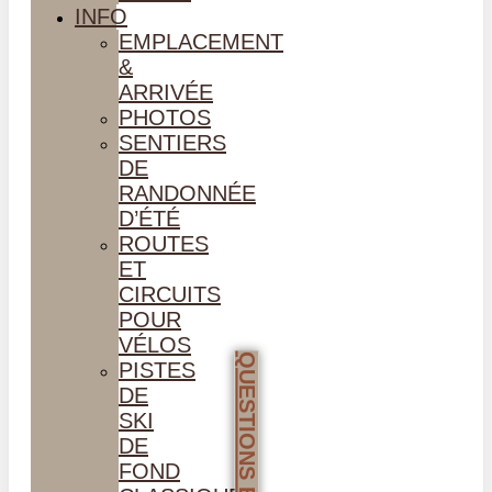
INFO
EMPLACEMENT
&
ARRIVÉE
PHOTOS
SENTIERS
DE
RANDONNÉE
D’ÉTÉ
ROUTES
ET
CIRCUITS
POUR
VÉLOS
PISTES
DE
SKI
DE
FOND