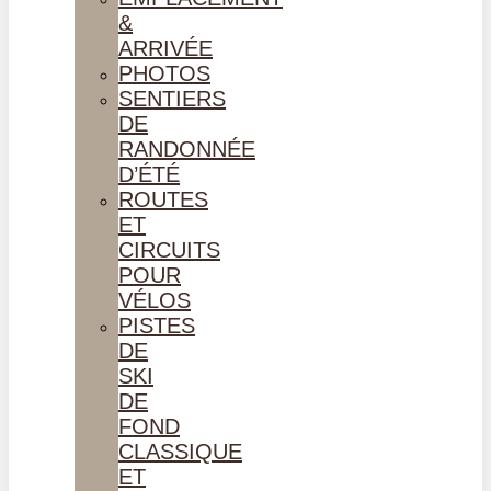
&
ARRIVÉE
PHOTOS
SENTIERS
DE
RANDONNÉE
D’ÉTÉ
ROUTES
ET
CIRCUITS
POUR
VÉLOS
PISTES
DE
SKI
DE
FOND
CLASSIQUE
ET