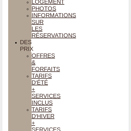
LOGEMENT
PHOTOS
INFORMATIONS
SUR
LES
RÉSERVATIONS
DES
PRIX
OFFRES
&
FORFAITS
TARIFS
D‘ÉTÉ
+
SERVICES
INCLUS
TARIFS
D‘HIVER
+
SERVICES