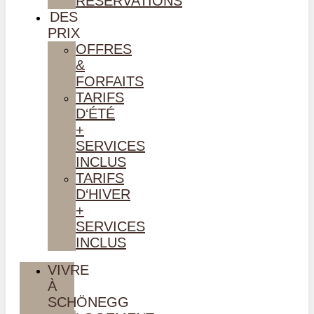
RÉSERVATIONS
DES
PRIX
OFFRES
&
FORFAITS
TARIFS
D‘ÉTÉ
+
SERVICES
INCLUS
TARIFS
D‘HIVER
+
SERVICES
INCLUS
VIVRE
À
SCHÖNEGG