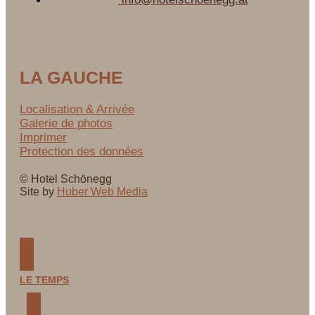
LA GAUCHE
Localisation & Arrivée
Galerie de photos
Imprimer
Protection des données
© Hotel Schönegg
Site by
Huber Web Media
LE TEMPS