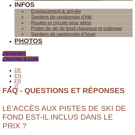
INFOS
Emplacement & arrivée
Sentiers de randonnée d’été
Routes et circuits pour vélos
Pistes de ski de fond classique et patinage
Sentiers de randonnée d’hiver
PHOTOS
Demandes
Chercher & Livre
DE
EN
FR
IT
FAQ - QUESTIONS ET RÉPONSES
LE'ACCÈS AUX PISTES DE SKI DE
FOND EST-IL INCLUS DANS LE
PRIX ?