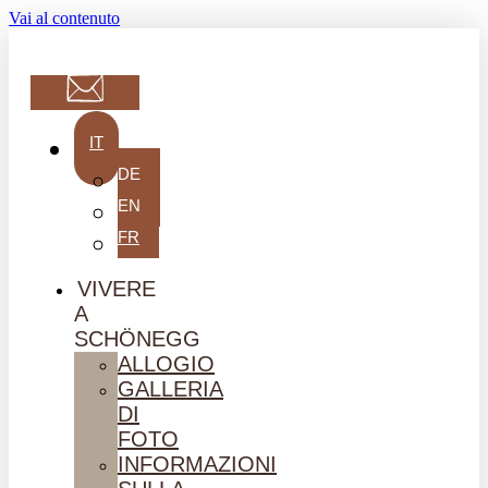
Vai al contenuto
IT
DE
EN
FR
VIVERE
A
SCHÖNEGG
ALLOGIO
GALLERIA
DI
FOTO
INFORMAZIONI