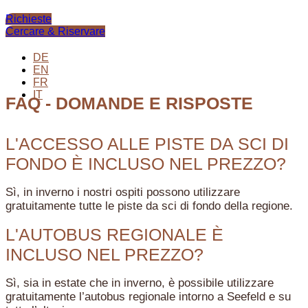
Richieste
Cercare & Riservare
DE
EN
FR
IT
FAQ - DOMANDE E RISPOSTE
L'ACCESSO ALLE PISTE DA SCI DI
FONDO È INCLUSO NEL PREZZO?
Sì, in inverno i nostri ospiti possono utilizzare
gratuitamente tutte le piste da sci di fondo della regione.
L'AUTOBUS REGIONALE È
INCLUSO NEL PREZZO?
Sì, sia in estate che in inverno, è possibile utilizzare
gratuitamente l’autobus regionale intorno a Seefeld e su