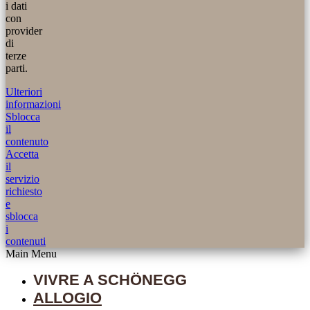
i dati
con
provider
di
terze
parti.
Ulteriori
informazioni
Sblocca
il
contenuto
Accetta
il
servizio
richiesto
e
sblocca
i
contenuti
Main Menu
VIVRE A SCHÖNEGG
ALLOGIO