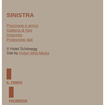
SINISTRA
Posizione e arrivo
Galleria di foto
Impronta
Protezione dati
© Hotel Schönegg
Site by
Huber Web Media
IL TEMPO
FACEBOOK