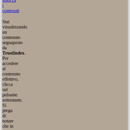
sblocca
i
contenuti
Stai
visualizzando
un
contenuto
segnaposto
da
TrustIndex
.
Per
accedere
al
contenuto
effettivo,
clicca
sul
pulsante
sottostante.
Si
prega
di
notare
che in