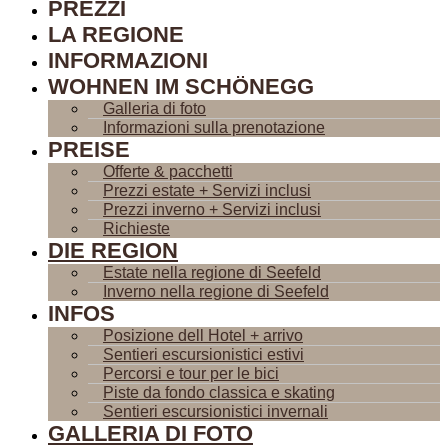
PREZZI
LA REGIONE
INFORMAZIONI
WOHNEN IM SCHÖNEGG
Galleria di foto
Informazioni sulla prenotazione
PREISE
Offerte & pacchetti
Prezzi estate + Servizi inclusi
Prezzi inverno + Servizi inclusi
Richieste
DIE REGION
Estate nella regione di Seefeld
Inverno nella regione di Seefeld
INFOS
Posizione dell Hotel + arrivo
Sentieri escursionistici estivi
Percorsi e tour per le bici
Piste da fondo classica e skating
Sentieri escursionistici invernali
GALLERIA DI FOTO