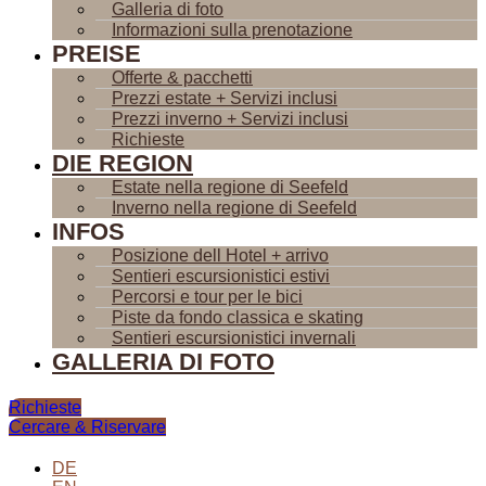
Galleria di foto
Informazioni sulla prenotazione
PREISE
Offerte & pacchetti
Prezzi estate + Servizi inclusi
Prezzi inverno + Servizi inclusi
Richieste
DIE REGION
Estate nella regione di Seefeld
Inverno nella regione di Seefeld
INFOS
Posizione dell Hotel + arrivo
Sentieri escursionistici estivi
Percorsi e tour per le bici
Piste da fondo classica e skating
Sentieri escursionistici invernali
GALLERIA DI FOTO
Richieste
Cercare & Riservare
DE