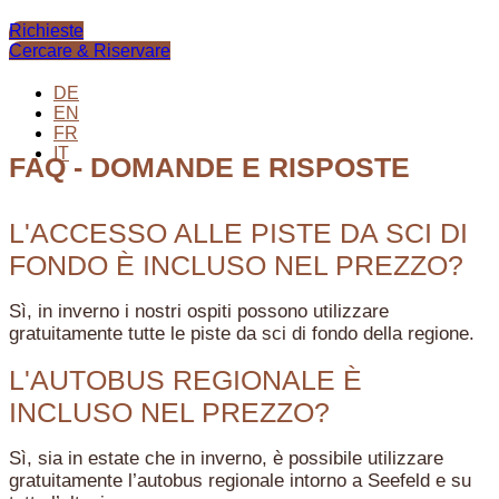
Richieste
Cercare & Riservare
DE
EN
FR
IT
FAQ - DOMANDE E RISPOSTE
L'ACCESSO ALLE PISTE DA SCI DI
FONDO È INCLUSO NEL PREZZO?
Sì, in inverno i nostri ospiti possono utilizzare
gratuitamente tutte le piste da sci di fondo della regione.
L'AUTOBUS REGIONALE È
INCLUSO NEL PREZZO?
Sì, sia in estate che in inverno, è possibile utilizzare
gratuitamente l’autobus regionale intorno a Seefeld e su