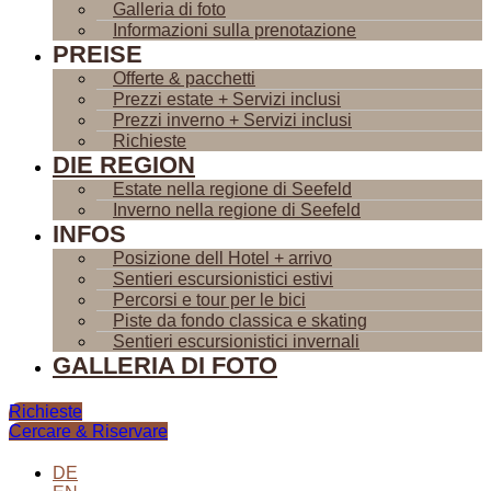
Galleria di foto
Informazioni sulla prenotazione
PREISE
Offerte & pacchetti
Prezzi estate + Servizi inclusi
Prezzi inverno + Servizi inclusi
Richieste
DIE REGION
Estate nella regione di Seefeld
Inverno nella regione di Seefeld
INFOS
Posizione dell Hotel + arrivo
Sentieri escursionistici estivi
Percorsi e tour per le bici
Piste da fondo classica e skating
Sentieri escursionistici invernali
GALLERIA DI FOTO
Richieste
Cercare & Riservare
DE