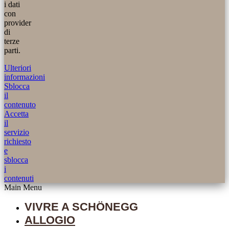
i dati
con
provider
di
terze
parti.
Ulteriori
informazioni
Sblocca
il
contenuto
Accetta
il
servizio
richiesto
e
sblocca
i
contenuti
Main Menu
VIVRE A SCHÖNEGG
ALLOGIO