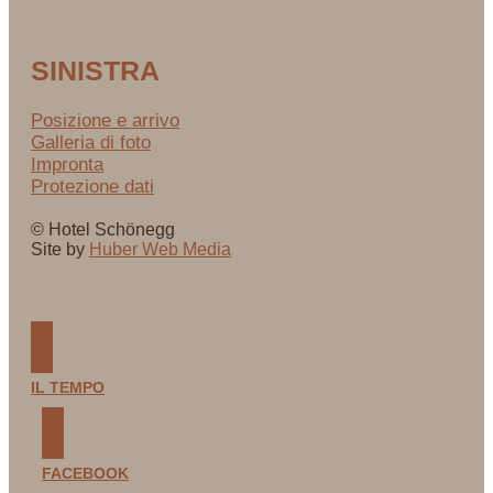
SINISTRA
Posizione e arrivo
Galleria di foto
Impronta
Protezione dati
© Hotel Schönegg
Site by
Huber Web Media
IL TEMPO
FACEBOOK