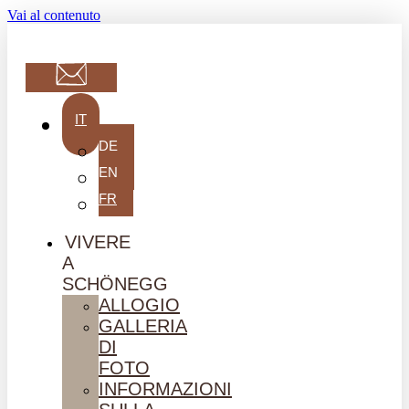
Vai al contenuto
IT
DE
EN
FR
VIVERE
A
SCHÖNEGG
ALLOGIO
GALLERIA
DI
FOTO
INFORMAZIONI