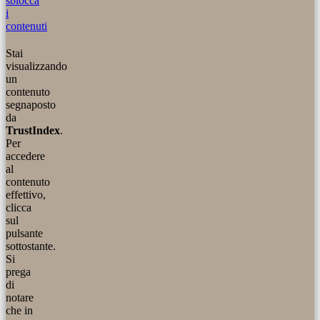
sblocca
i
contenuti
Stai
visualizzando
un
contenuto
segnaposto
da
TrustIndex
.
Per
accedere
al
contenuto
effettivo,
clicca
sul
pulsante
sottostante.
Si
prega
di
notare
che in