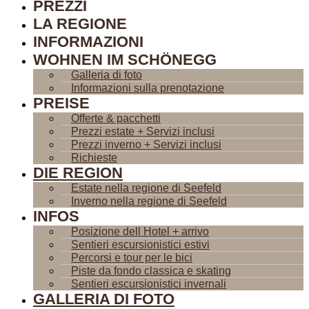
PREZZI
LA REGIONE
INFORMAZIONI
WOHNEN IM SCHÖNEGG
Galleria di foto
Informazioni sulla prenotazione
PREISE
Offerte & pacchetti
Prezzi estate + Servizi inclusi
Prezzi inverno + Servizi inclusi
Richieste
DIE REGION
Estate nella regione di Seefeld
Inverno nella regione di Seefeld
INFOS
Posizione dell Hotel + arrivo
Sentieri escursionistici estivi
Percorsi e tour per le bici
Piste da fondo classica e skating
Sentieri escursionistici invernali
GALLERIA DI FOTO