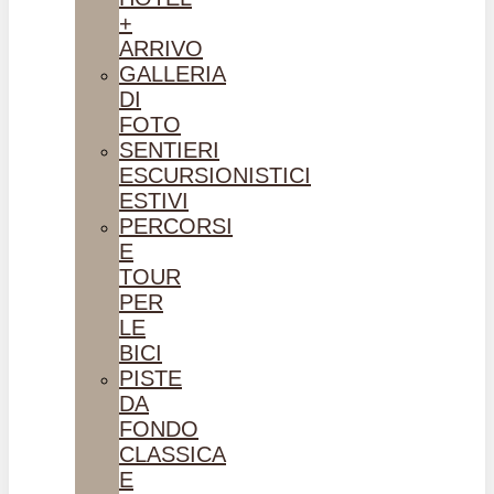
+
ARRIVO
GALLERIA
DI
FOTO
SENTIERI
ESCURSIONISTICI
ESTIVI
PERCORSI
E
TOUR
PER
LE
BICI
PISTE
DA
FONDO
CLASSICA
E