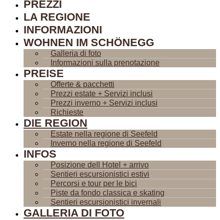
PREZZI
LA REGIONE
INFORMAZIONI
WOHNEN IM SCHÖNEGG
Galleria di foto
Informazioni sulla prenotazione
PREISE
Offerte & pacchetti
Prezzi estate + Servizi inclusi
Prezzi inverno + Servizi inclusi
Richieste
DIE REGION
Estate nella regione di Seefeld
Inverno nella regione di Seefeld
INFOS
Posizione dell Hotel + arrivo
Sentieri escursionistici estivi
Percorsi e tour per le bici
Piste da fondo classica e skating
Sentieri escursionistici invernali
GALLERIA DI FOTO