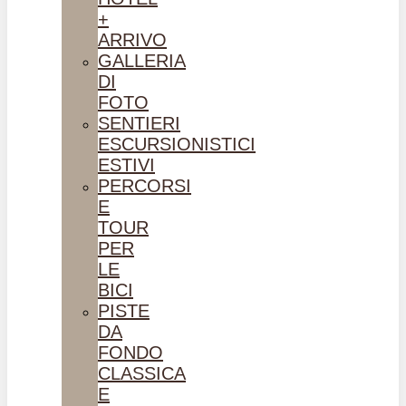
+
ARRIVO
GALLERIA
DI
FOTO
SENTIERI
ESCURSIONISTICI
ESTIVI
PERCORSI
E
TOUR
PER
LE
BICI
PISTE
DA
FONDO
CLASSICA
E