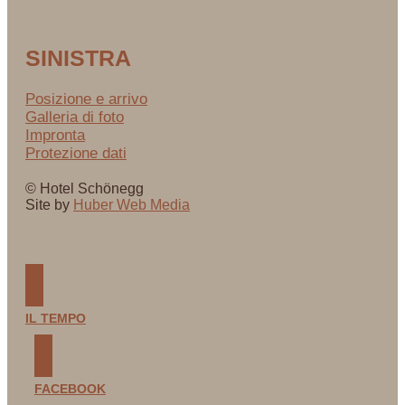
SINISTRA
Posizione e arrivo
Galleria di foto
Impronta
Protezione dati
© Hotel Schönegg
Site by
Huber Web Media
IL TEMPO
FACEBOOK