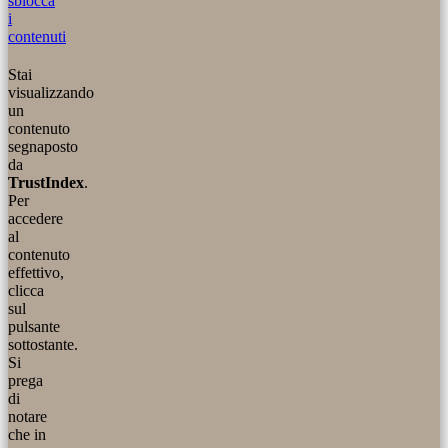
sblocca
i
contenuti
Stai
visualizzando
un
contenuto
segnaposto
da
TrustIndex
.
Per
accedere
al
contenuto
effettivo,
clicca
sul
pulsante
sottostante.
Si
prega
di
notare
che in