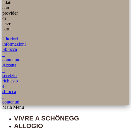
i dati
con
provider
di
terze
parti.
Ulteriori
informazioni
Sblocca
il
contenuto
Accetta
il
servizio
richiesto
e
sblocca
i
contenuti
Main Menu
VIVRE A SCHÖNEGG
ALLOGIO