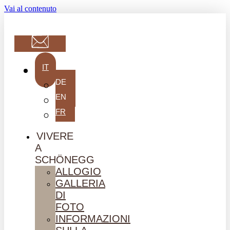
Vai al contenuto
IT
DE
EN
FR
VIVERE
A
SCHÖNEGG
ALLOGIO
GALLERIA
DI
FOTO
INFORMAZIONI