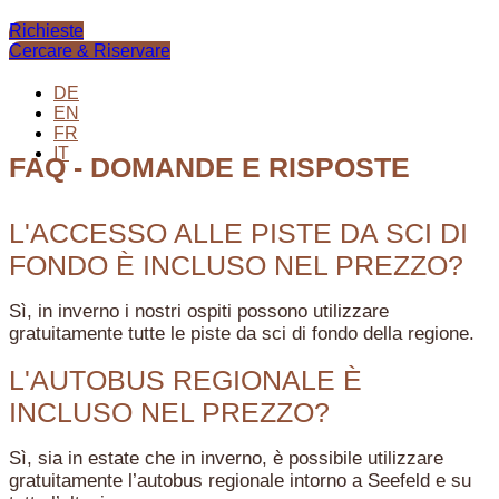
Richieste
Cercare & Riservare
DE
EN
FR
IT
FAQ - DOMANDE E RISPOSTE
L'ACCESSO ALLE PISTE DA SCI DI
FONDO È INCLUSO NEL PREZZO?
Sì, in inverno i nostri ospiti possono utilizzare
gratuitamente tutte le piste da sci di fondo della regione.
L'AUTOBUS REGIONALE È
INCLUSO NEL PREZZO?
Sì, sia in estate che in inverno, è possibile utilizzare
gratuitamente l’autobus regionale intorno a Seefeld e su