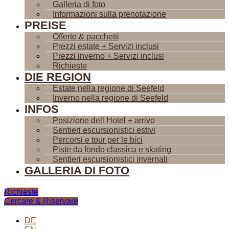
Galleria di foto
Informazioni sulla prenotazione
PREISE
Offerte & pacchetti
Prezzi estate + Servizi inclusi
Prezzi inverno + Servizi inclusi
Richieste
DIE REGION
Estate nella regione di Seefeld
Inverno nella regione di Seefeld
INFOS
Posizione dell Hotel + arrivo
Sentieri escursionistici estivi
Percorsi e tour per le bici
Piste da fondo classica e skating
Sentieri escursionistici invernali
GALLERIA DI FOTO
Richieste
Cercare & Riservare
DE