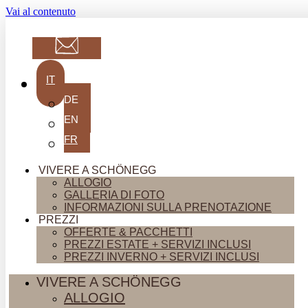
Vai al contenuto
IT
DE
EN
FR
VIVERE A SCHÖNEGG
ALLOGIO
GALLERIA DI FOTO
INFORMAZIONI SULLA PRENOTAZIONE
PREZZI
OFFERTE & PACCHETTI
PREZZI ESTATE + SERVIZI INCLUSI
PREZZI INVERNO + SERVIZI INCLUSI
VIVERE A SCHÖNEGG
ALLOGIO