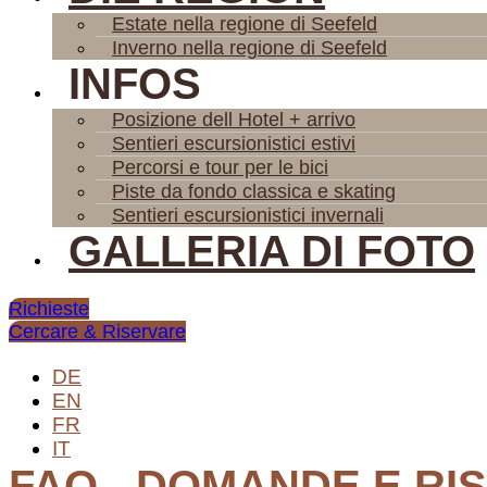
Estate nella regione di Seefeld
Inverno nella regione di Seefeld
INFOS
Posizione dell Hotel + arrivo
Sentieri escursionistici estivi
Percorsi e tour per le bici
Piste da fondo classica e skating
Sentieri escursionistici invernali
GALLERIA DI FOTO
Richieste
Cercare & Riservare
DE
EN
FR
IT
FAQ - DOMANDE E RI