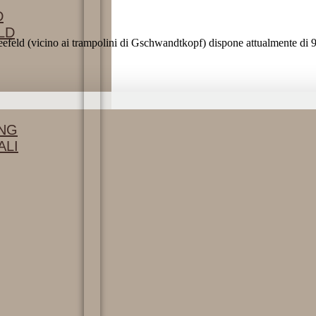
D
LD
eld (vicino ai trampolini di Gschwandtkopf) dispone attualmente di 9 s
ING
ALI