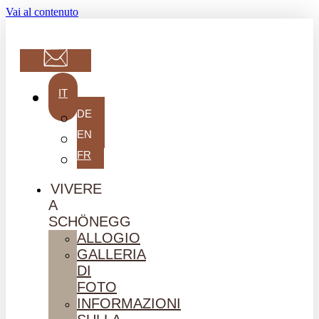
Vai al contenuto
IT
DE
EN
FR
VIVERE
A
SCHÖNEGG
ALLOGIO
GALLERIA
DI
FOTO
INFORMAZIONI