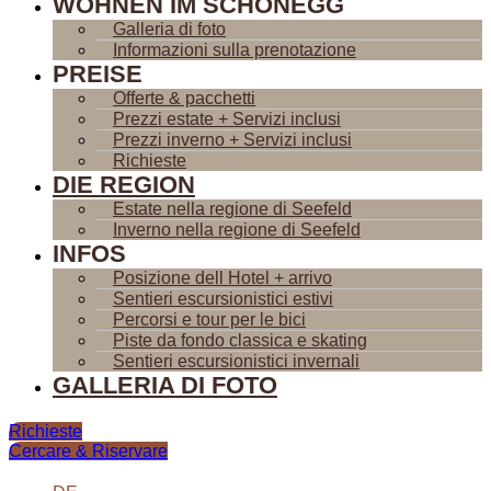
WOHNEN IM SCHÖNEGG
Galleria di foto
Informazioni sulla prenotazione
PREISE
Offerte & pacchetti
Prezzi estate + Servizi inclusi
Prezzi inverno + Servizi inclusi
Richieste
DIE REGION
Estate nella regione di Seefeld
Inverno nella regione di Seefeld
INFOS
Posizione dell Hotel + arrivo
Sentieri escursionistici estivi
Percorsi e tour per le bici
Piste da fondo classica e skating
Sentieri escursionistici invernali
GALLERIA DI FOTO
Richieste
Cercare & Riservare