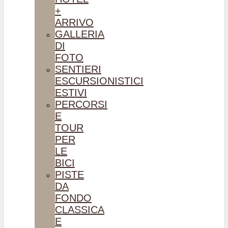
+
ARRIVO
GALLERIA
DI
FOTO
SENTIERI
ESCURSIONISTICI
ESTIVI
PERCORSI
E
TOUR
PER
LE
BICI
PISTE
DA
FONDO
CLASSICA
E