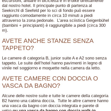
escursioni, andare in bicicletta e in e-bike direttamente
dal nostro hotel. Il principale punto di partenza al
Seekirchl di Seefeld per lo sci di fondo può essere
raggiunto comodamente in circa 10 minuti a piedi
attraverso la zona pedonale. L’area sciistica Geigenbühel
(bambini + principianti) è raggiungibile a piedi (circa 300
m).
AVETE ANCHE STANZE SENZA
TAPPETO?
Le camere di categoria B, junior suite A e A2 sono senza
tappeto. Le suite dell’hotel hanno pavimenti in legno di
vinile nel soggiorno e moquette nella camera da letto.
AVETE CAMERE CON DOCCIA O
VASCA DA BAGNO?
Alcune delle nostre suite e tutte le camere della categoria
B2 hanno una cabina doccia. Tutte le altre camere hanno
una vasca da bagno con doccia integrata e parete di
vetro
ou una vasca da bagno con doccia walk-in
.