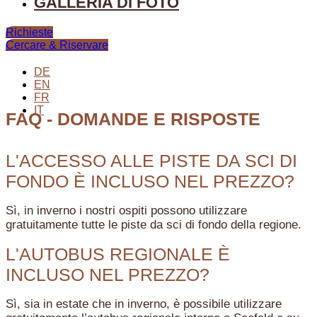
GALLERIA DI FOTO
Richieste
Cercare & Riservare
DE
EN
FR
IT
FAQ - DOMANDE E RISPOSTE
L'ACCESSO ALLE PISTE DA SCI DI
FONDO È INCLUSO NEL PREZZO?
Sì, in inverno i nostri ospiti possono utilizzare
gratuitamente tutte le piste da sci di fondo della regione.
L'AUTOBUS REGIONALE È
INCLUSO NEL PREZZO?
Sì, sia in estate che in inverno, è possibile utilizzare