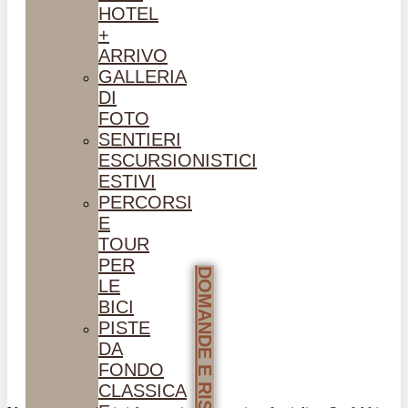
HOTEL
+
ARRIVO
GALLERIA
DI
FOTO
SENTIERI
ESCURSIONISTICI
ESTIVI
PERCORSI
E
TOUR
PER
DOMANDE E RISPOSTE
LE
BICI
PISTE
DA
FONDO
CLASSICA